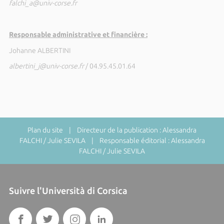
falchi_a@univ-corse.fr
Responsable administrative et financière :
Johanne ALBERTINI
albertini_j@univ-corse.fr
/ 04.95.45.01.64
Plan du site
| Directeur de la publication : Alessandra
FALCHI / Julie SEVILA | Responsable éditorial : Alessandra
FALCHI / Julie SEVILA
Suivre l'Università di Corsica