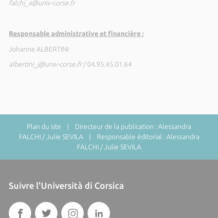
falchi_a@univ-corse.fr
Responsable administrative et financière :
Johanne ALBERTINI
albertini_j@univ-corse.fr
/ 04.95.45.01.64
Plan du site
| Directeur de la publication : Alessandra
FALCHI / Julie SEVILA | Responsable éditorial : Alessandra
FALCHI / Julie SEVILA
Suivre l'Università di Corsica