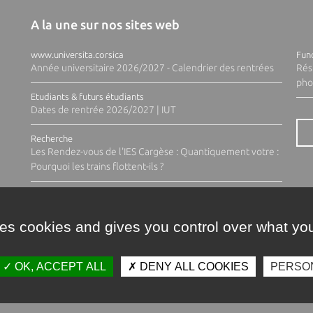
A la une sur nos sites web
www.universita.corsica
Fund
Année universitaire 2026/2027 - Calendrier des rentrées
Rés
pho
Etudiants & futurs étudiants
Dates de rentrée 2026/2027 | IUT
Recherche
Les Rendez-vous de l'IES Cargèse : Quantiquement votre :
Pourquoi les trains flottent-ils ?
ses cookies and gives you control over what you
OK, ACCEPT ALL
DENY ALL COOKIES
PERSO
Contacts
Plan d'accès
Espace 