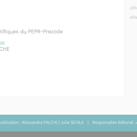
Joh
albe
ntifiques du PEPR-Prezode
h30
RCHE
blication : Alessandra FALCHI / Julie SEVILA | Responsable éditorial : 