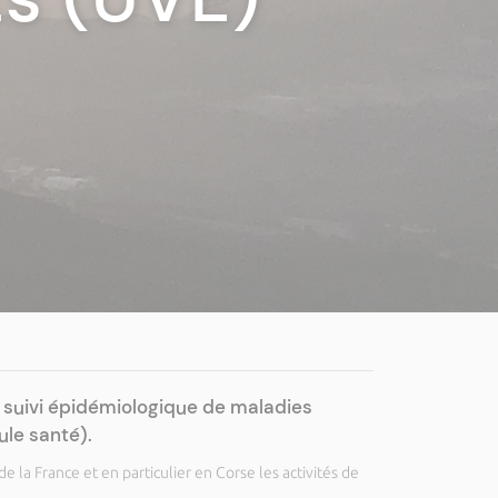
e suivi épidémiologique de maladies
le santé).
 la France et en particulier en Corse les activités de