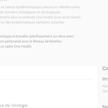
ire et l’alerte épidémiologique précoce en Méditerranée,
 de données virologiques et sérologiques
tinelle dans le contexte One Health (Une seule Santé).
 sur des problèmatiques sanitaires actuelles
loppe et travaille spécifiquement sur deux axes :
son partenariat avec le Réseau Sentinelles
 un cadre One Health.
Co
Dir
Ale
fal
se de Virologie
Res