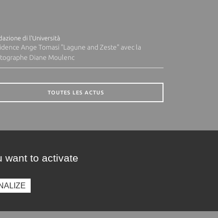
azione di l'Università
idence Ange Tomasi "Lagune and Zeste" avec la
tographe Diane Moulenc
TOUTES LES ACTUS
 want to activate
NALIZE
presse
Photothèque
Recrutement
Marchés publics