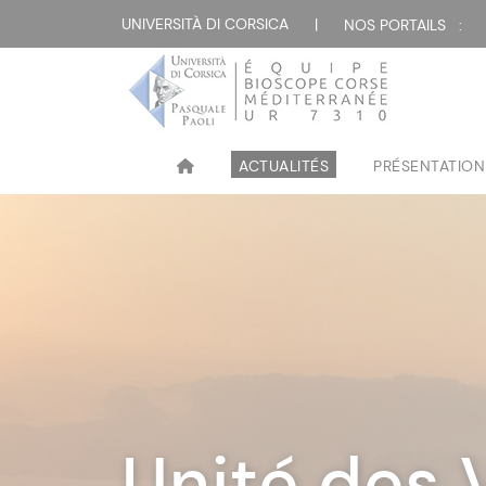
UNIVERSITÀ DI CORSICA
|
NOS PORTAILS :
ACTUALITÉS
PRÉSENTATION
Unité des 
Unité des 
Unité des 
Unité des 