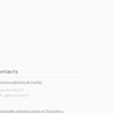
ntacts
ectrice adjointe de l'unité :
ssandra FALCHI
chi_a@univ-corse.fr
ponsable administrative et financière :