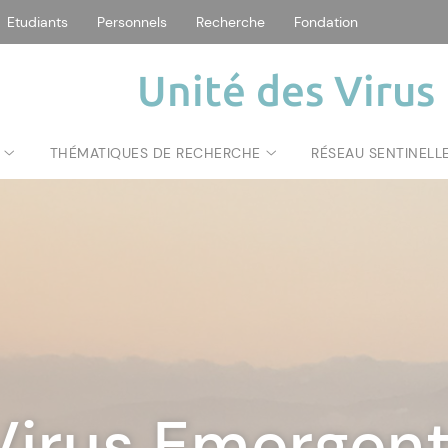
Etudiants
Personnels
Recherche
Fondation
Unité des Virus
THÉMATIQUES DE RECHERCHE
RÉSEAU SENTINELL
Virus Emergen
Virus Emergen
Virus Emergen
Virus Emergen